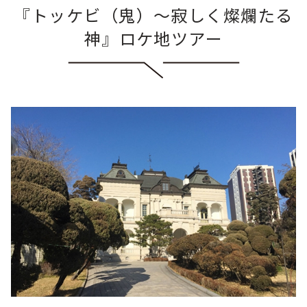
『トッケビ（鬼）～寂しく燦爛たる
神』ロケ地ツアー