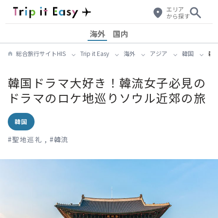
エリア
から探す
海外
国内
総合旅行サイトHIS
Trip it Easy
海外
アジア
韓国
韓
韓国ドラマ大好き！韓流女子必見の
ドラマのロケ地巡りソウル近郊の旅
韓国
#
聖地巡礼
,
#
韓流