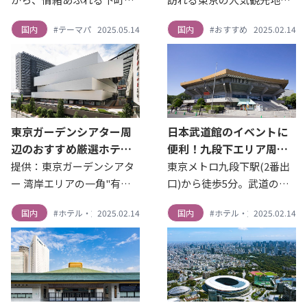
介！
で様々な表情を持つ「東
浅草。 近年ではレンタル着
国内
#テーマパーク・遊園地
2025.05.14
#公園
#動物園・水族館
国内
#おすすめスポット
#神社・寺院・教
2025.02.14
#ス
京」。 都心でありながら自
物が人気を集めており、着
然が溢れるエリアや歴史や
物を着て下町情緒あふれる
文化を感じられるスポット
街並みを背景に写真を撮れ
など東京観光に来たら欠か
ばSNS映えすること間違い
せない東京周辺のおすすめ
なしです。 女子旅にも人気
スポットを紹介します。
の...
東京ガーデンシアター周
日本武道館のイベントに
辺のおすすめ厳選ホテル4
便利！九段下エリア周辺
選！
のおすすめホテル3選！
提供：東京ガーデンシアタ
東京メトロ九段下駅(2番出
ー 湾岸エリアの一角"有
口)から徒歩5分。武道の普
明"に位置しコンサートや各
及を目的に建てられた日本
国内
#ホテル・旅館
2025.02.14
国内
#ホテル・旅館
2025.02.14
種ショーイベントだけでな
武道館は武道の大会以外に
く、 国際会議や各種セミナ
もアーティストのコンサー
ーをはじめ、アワード受賞
ト、スポーツ大会、企業の
式や展示会などのあらゆる
入社式など様々なイベント
催事にも対応可能なイベン
が開催されています。日本
トホ...
武...