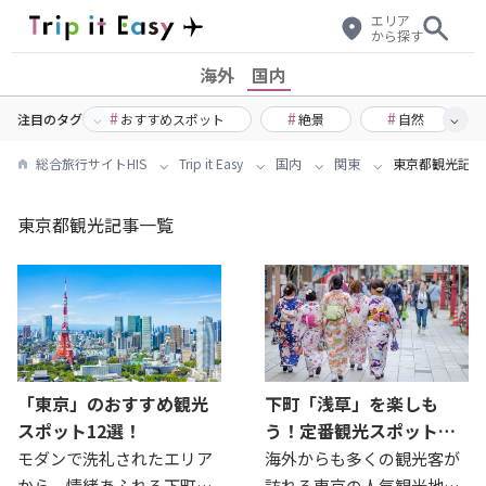
エリア
から探す
海外
国内
#
#
#
おすすめスポット
絶景
自然
注目のタグ
総合旅行サイトHIS
Trip it Easy
国内
関東
東京都観光記事
東京都観光記事一覧
「東京」のおすすめ観光
下町「浅草」を楽しも
スポット12選！
う！定番観光スポットか
ら女子におすすめスポッ
モダンで洗礼されたエリア
海外からも多くの観光客が
ト、スイーツまでご紹
から、情緒あふれる下町ま
訪れる東京の人気観光地、