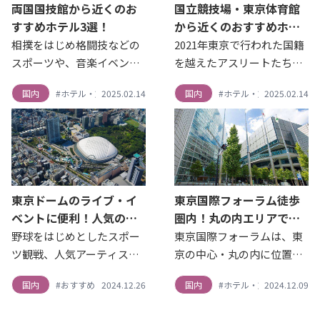
両国国技館から近くのお
国立競技場・東京体育館
すすめホテル3選！
から近くのおすすめホテ
ル！
相撲をはじめ格闘技などの
2021年東京で行われた国籍
スポーツや、音楽イベント
を越えたアスリートたちに
が行われる両国国技館。 両
よる様々な熱戦のメインス
国内
#ホテル・旅館
2025.02.14
国内
#ホテル・旅館
2025.02.14
国周辺には美味しいちゃん
タジアムとして新たに生ま
こ鍋のお店も多くあり、隅
れ変わった「国立競技
田川が流れ下町らしい情緒
場」。世界に誇る日本らし
あふれる街並みも楽しめま
さや木のぬくもり、環境と
す。 そんな両国・錦糸町エ
の調和を随所に感じること
リ...
のでき...
東京ドームのライブ・イ
東京国際フォーラム徒歩
ベントに便利！人気の徒
圏内！丸の内エリアで楽
歩圏内ホテル6選！
しむおすすめホテル６選
野球をはじめとしたスポー
東京国際フォーラムは、東
ツ観戦、人気アーティスト
京の中心・丸の内に位置す
のライブやコンサートなど
る日本最大級の公的総合文
国内
#おすすめスポット
2024.12.26
#ホテル・旅館
国内
#ホテル・旅館
2024.12.09
イベントが数多く行われる
化施設。 個性豊かなホール
東京ドーム。東京ドームシ
や会議室等では、コンサー