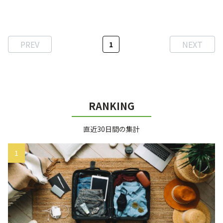
ティには子供から大人まで
ト、ミュージカル、国際会
楽しめる遊園地やショップ
議、式典、学会、展示会、
＆レストラン、スパなどア
ファッションショーなど、
ミューズメント施設が盛り
幅広...
PREV
NEXT
1
だくさん。今回は東京ドー
ムから徒歩圏内で宿泊でき
るおすすめホテルをご紹介
します！
RANKING
直近30日間の集計
1