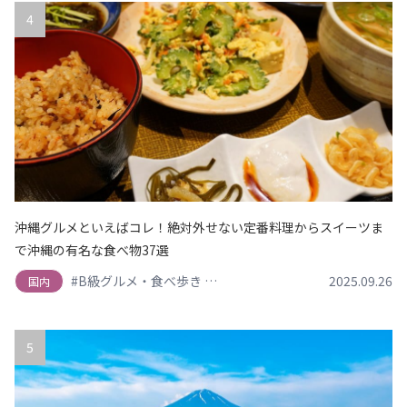
4
沖縄グルメといえばコレ！絶対外せない定番料理からスイーツま
で沖縄の有名な食べ物37選
#B級グルメ・食べ歩き
#スイーツ・デザート・カフェ
2025.09.26
#
国内
5