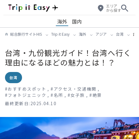
エリア
から探す
海外
国内
総合旅行サイトHIS
Trip it Easy
海外
アジア
台湾
台
台湾・九份観光ガイド！台湾へ行く
理由になるほどの魅力とは！？
台湾
#
おすすめスポット
,
#
アクセス・交通機関
,
#
フォトジェニック
,
#
名所
,
#
女子旅
,
#
絶景
最終更新日:2025.04.10