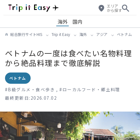
エリア
から探す
海外
国内
総合旅行サイトHIS
Trip it Easy
海外
アジア
ベトナム
ベトナムの一度は食べたい名物料理
から絶品料理まで徹底解説
ベトナム
#
B級グルメ・食べ歩き
,
#
ローカルフード・郷土料理
最終更新日:2026.07.02