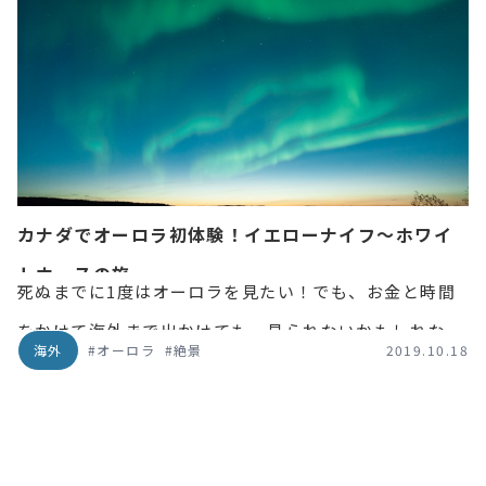
ツアー情報、インスタ映えスポット、お土産など、ナイ
アガラに関するお役立ち観光情報をご紹介します！
カナダでオーロラ初体験！イエローナイフ～ホワイ
トホースの旅
死ぬまでに1度はオーロラを見たい！でも、お金と時間
をかけて海外まで出かけても、見られないかもしれな
海外
#オーロラ
#絶景
2019.10.18
い。そんな理由であきらめていませんか？ 旅先がカナダ
であれば、日本を経ったその日にオーロラを目にするこ
とができるかもしれません。