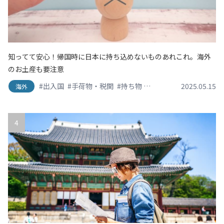
知ってて安心！帰国時に日本に持ち込めないものあれこれ。海外
のお土産も要注意
#出入国
#手荷物・税関
#持ち物
#渡航情報
#空港
2025.05.15
海外
4