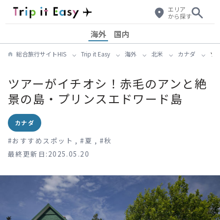
エリア
から探す
海外
国内
総合旅行サイトHIS
Trip it Easy
海外
北米
カナダ
ツ
ツアーがイチオシ！赤毛のアンと絶
景の島・プリンスエドワード島
カナダ
#
おすすめスポット
,
#
夏
,
#
秋
最終更新日:2025.05.20