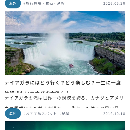
海外
#旅行費用・物価・通貨
2026.05.20
航空券、宿泊費、食事代など必要な費用の内訳と合わせ
て解説します。費用を安くするコツもご紹介しています
ので、参考にしてください。
ナイアガラにはどう行く？どう楽しむ？一生に一度
は行きたいカナダの大瀑布！
ナイアガラの滝は世界一の規模を誇る、カナダとアメリ
カの国境にまたがる大瀑布。一生に一度はこの目で見て
海外
#おすすめスポット
#絶景
2019.10.18
みたいと思っている人も多いはず。そこでナイアガラの
基礎知識から見どころポイント、現地でのオプショナル