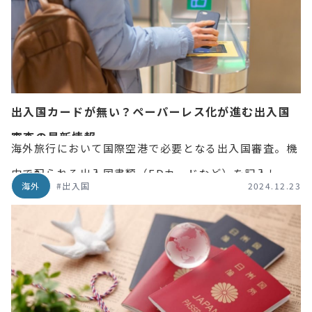
出入国カードが無い？ペーパーレス化が進む出入国
審査の最新情報
海外旅行において国際空港で必要となる出入国審査。機
内で配られる出入国書類（EDカードなど）を記入した
海外
#出入国
2024.12.23
経験もあると思います。しかし、ここ最近「あれ？機内
で書類が配られなかった」ということも少なくありませ
ん。 この記事では、意外とペーパーレス化・DX化が進
んでいる各国の出入国審査の最新情報をご紹介します。