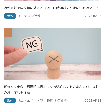
海外旅行で国際線に乗るときは、何時間前に空港にいればいい？
#空港
#飛行機
2025.02.25
海外
3
知ってて安心！帰国時に日本に持ち込めないものあれこれ。海外
のお土産も要注意
#出入国
#手荷物・税関
#持ち物
#渡航情報
#空港
2025.05.15
海外