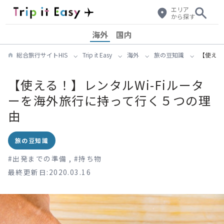
エリア
から探す
海外
国内
総合旅行サイトHIS
Trip it Easy
海外
旅の豆知識
【使える
【使える！】レンタルWi-Fiルータ
ーを海外旅行に持って行く５つの理
由
旅の豆知識
#
出発までの準備
,
#
持ち物
最終更新日:2020.03.16