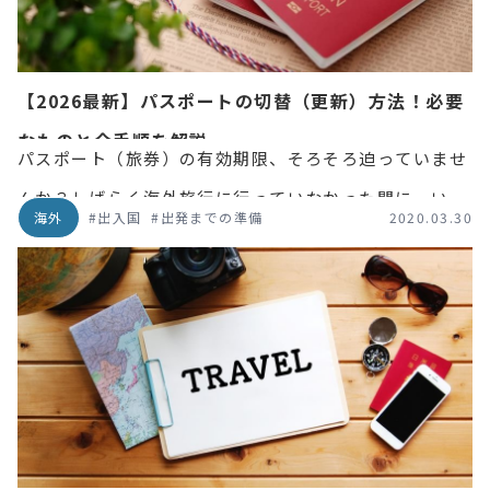
【2026最新】パスポートの切替（更新）方法！必要
なものと全手順を解説
パスポート（旅券）の有効期限、そろそろ迫っていませ
んか？しばらく海外旅行に行っていなかった間に、いつ
海外
#出入国
#出発までの準備
2020.03.30
の間にか有効期限が切れていた……という方も多いので
はないでしょうか。本記事では、パスポートの有効期限
が切れてしまったときや、残り少なくなってきたときに
知っておくべき注意点と、具体的な手続き（申請方法）
について分かりやすく解説します。