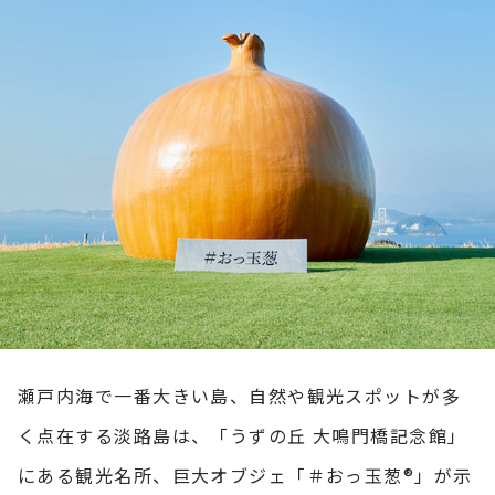
瀬戸内海で一番大きい島、自然や観光スポットが多
く点在する淡路島は、「うずの丘 大鳴門橋記念館」
にある観光名所、巨大オブジェ「＃おっ玉葱®」が示