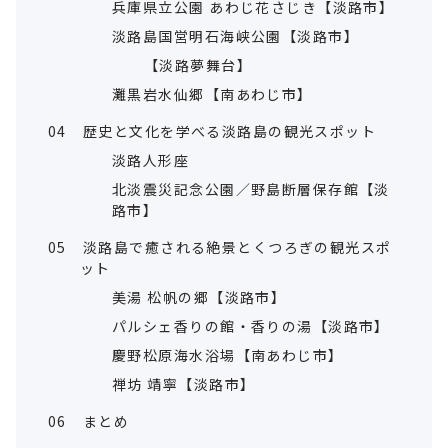
兵庫県立公園 あわじ花さじき【淡路市】
淡路島国営明石海峡公園【淡路市】
【淡路夢舞台】
灘黒岩水仙郷【南あわじ市】
04
歴史と文化を学べる淡路島の観光スポット
淡路人形座
北淡震災記念公園／野島断層保存館【淡
路市】
05
淡路島で癒される絶景とくつろぎの観光スポ
ット
美湯 松帆の郷【淡路市】
パルシェ香りの館・香りの湯【淡路市】
慶野松原海水浴場【南あわじ市】
禅坊 靖寧【淡路市】
06
まとめ