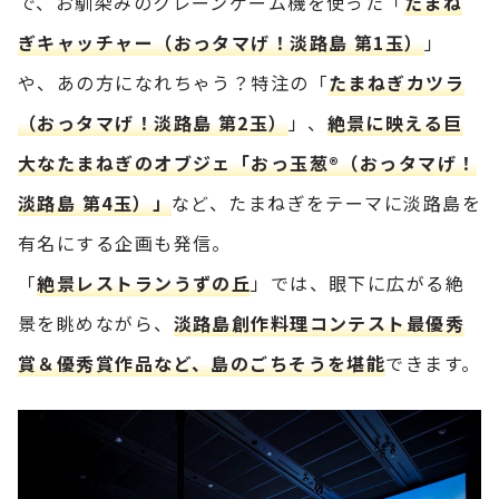
で、お馴染みのクレーンゲーム機を使った「
たまね
ぎキャッチャー（おっタマげ！淡路島 第1玉）
」
や、あの方になれちゃう？特注の「
たまねぎカツラ
（おっタマげ！淡路島 第2玉）
」、
絶景に映える巨
大なたまねぎのオブジェ「おっ玉葱®（おっタマげ！
淡路島 第4玉）」
など、たまねぎをテーマに淡路島を
有名にする企画も発信。
「
絶景レストランうずの丘
」では、眼下に広がる絶
景を眺めながら、
淡路島創作料理コンテスト最優秀
賞＆優秀賞作品など、島のごちそうを堪能
できます。