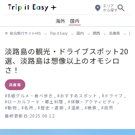
エリア
から探す
海外
国内
総合旅行サイトHIS
Trip it Easy
国内
関西
兵庫県
淡
淡路島の観光・ドライブスポット20
選、淡路島は想像以上のオモシロ
さ！
兵庫県
#
B級グルメ・食べ歩き
,
#
おすすめスポット
,
#
ドライブ
,
#
ローカルフード・郷土料理
,
#
体験・アクティビティ
,
#
動物
,
#
名所
,
#
歴史・遺跡
,
#
温泉
,
#
絶景
,
#
自然
最終更新日:2025.06.12