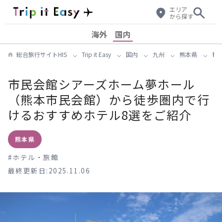
エリア
から探す
海外
国内
総合旅行サイトHIS
Trip it Easy
国内
九州
熊本県
市
市民会館シアーズホーム夢ホール
（熊本市民会館）から徒歩圏内で行
けるおすすめホテル8選をご紹介
熊本県
#
ホテル・旅館
最終更新日:2025.11.06