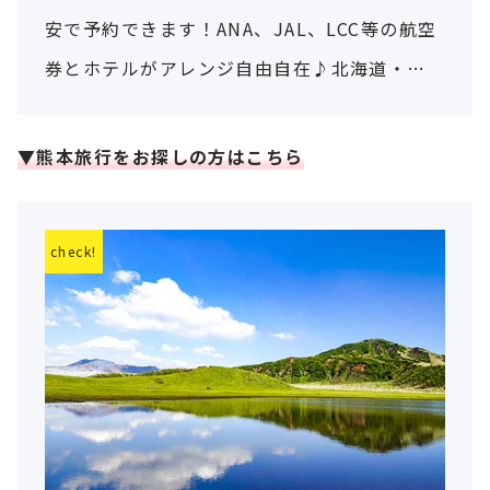
安で予約できます！ANA、JAL、LCC等の航空
券とホテルがアレンジ自由自在♪北海道・沖
縄など、一人旅・ビジネス・家族旅行にもおす
すめ！
▼熊本旅行をお探しの方はこちら