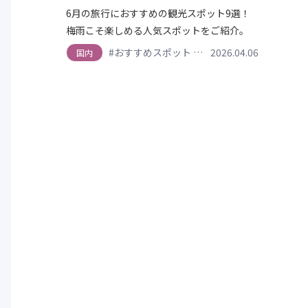
6月の旅行におすすめの観光スポット9選！
梅雨こそ楽しめる人気スポットをご紹介。
#おすすめスポット
#夏
2026.04.06
#絶景
#自然
国内