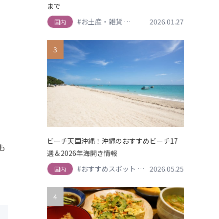
まで
#お土産・雑貨
#ランキング
2026.01.27
#ローカルフー
国内
3
ま
ビーチ天国沖縄！沖縄のおすすめビーチ17
も
選＆2026年海開き情報
#おすすめスポット
#シュノーケリング・マ
2026.05.25
国内
4