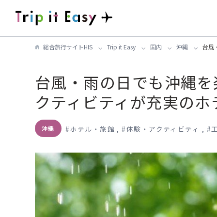
総合旅行サイトHIS
Trip it Easy
国内
沖縄
台風
台風・雨の日でも沖縄を
クティビティが充実のホ
#
ホテル・旅館
,
#
体験・アクティビティ
,
#
沖縄