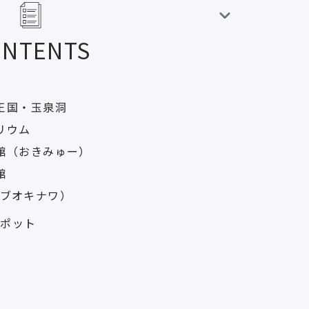
ONTENTS
る
王国・玉泉洞
リウム
館（おきみゅー）
館
ケイブオキナワ）
スポット