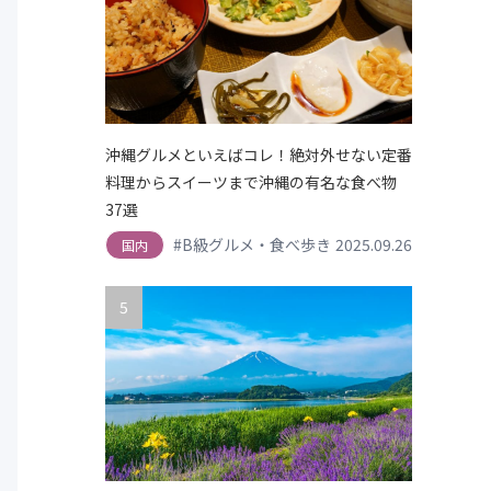
沖縄グルメといえばコレ！絶対外せない定番
料理からスイーツまで沖縄の有名な食べ物
37選
#B級グルメ・食べ歩き
2025.09.26
#スイーツ・デザート
国内
5