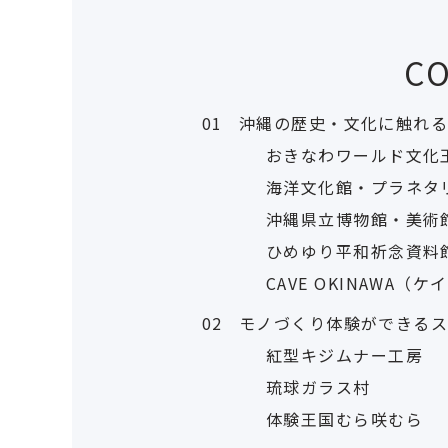
C
01
沖縄の歴史・文化に触れ
おきなわワールド文化
海洋文化館・プラネタ
沖縄県立博物館・美術
ひめゆり平和祈念資料
CAVE OKINAWA（
02
モノづくり体験ができる
紅型キジムナー工房
琉球ガラス村
体験王国むら咲むら