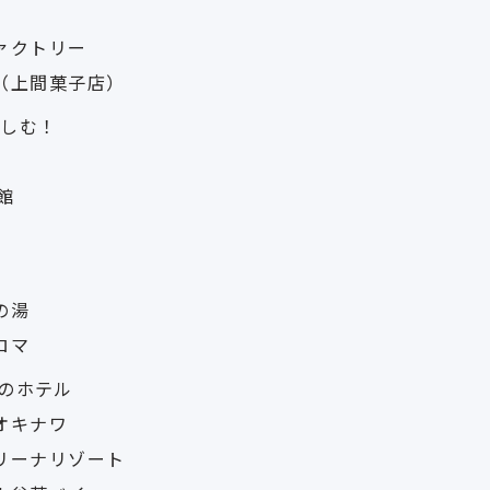
ァクトリー
（上間菓子店）
楽しむ！
館
の湯
ロマ
のホテル
オキナワ
リーナリゾート