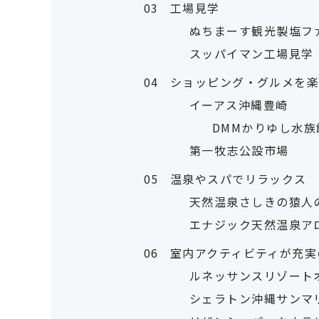
03
工場見学
ぬちまーす観光製塩フ
スッパイマン工場見学
04
ショッピング・グルメを
イーアス沖縄豊崎
DMMかりゆし水族
第一牧志公設市場
05
温泉やスパでリラックス
天然温泉さしきの猿人
エナジック天然温泉ア
06
室内アクティビティが充実
ルネッサンスリゾート
シェラトン沖縄サンマ