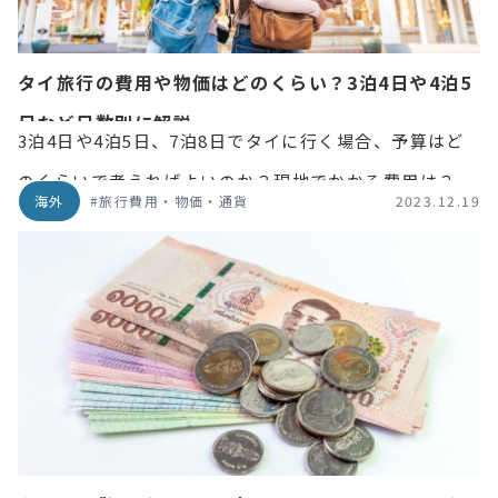
タイ旅行の費用や物価はどのくらい？3泊4日や4泊5
日など日数別に解説
3泊4日や4泊5日、7泊8日でタイに行く場合、予算はど
のくらいで考えればよいのか？現地でかかる費用は？な
海外
#旅行費用・物価・通貨
2023.12.19
ど、気になるさまざまな費用について解説！