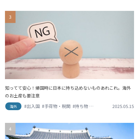
3
知ってて安心！帰国時に日本に持ち込めないものあれこれ。海外
のお土産も要注意
#出入国
#手荷物・税関
#持ち物
#渡航情報
#空港
2025.05.15
海外
4