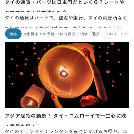
タイの通貨・バーツは日本円だといくら？レートや
おすすめの両替方法も紹介
タイの通貨はバーツで、空港や銀行、タイの両替所など
で日本円から両替が可能です。旅行時に、どのくらいバ
海外
#出発までの準備
#旅行費用・物価・通貨
2023.12.27
ーツを用意すればよいか、レートはどのくらいで両替は
どこでするといいのかなど、タイの通貨の気になる情報
について解説します。
アジア屈指の絶景！ タイ・コムローイで一生心に残
る風景を撮ろう
タイのチェンマイでランタンを夜空にあげるお祭り、コ