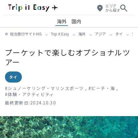
エリア
から探す
海外
国内
総合旅行サイトHIS
Trip it Easy
海外
アジア
タイ
プ
プーケットで楽しむオプショナルツ
アー
タイ
#
シュノーケリング・マリンスポーツ
,
#
ビーチ・海
,
#
体験・アクティビティ
最終更新日:2024.10.30