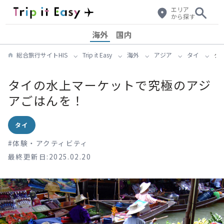
エリア
から探す
海外
国内
総合旅行サイトHIS
Trip it Easy
海外
アジア
タイ
タ
タイの水上マーケットで究極のアジ
アごはんを！
タイ
#
体験・アクティビティ
最終更新日:2025.02.20