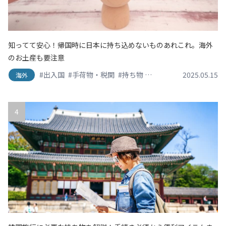
知ってて安心！帰国時に日本に持ち込めないものあれこれ。海外
のお土産も要注意
#出入国
#手荷物・税関
#持ち物
#渡航情報
#空港
2025.05.15
海外
4