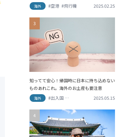
ご
#空港
#飛行機
2025.02.25
海外
3
知ってて安心！帰国時に日本に持ち込めない
ものあれこれ。海外のお土産も要注意
#出入国
#手荷物・税関
2025.05.15
#持ち物
#渡航情報
海外
4