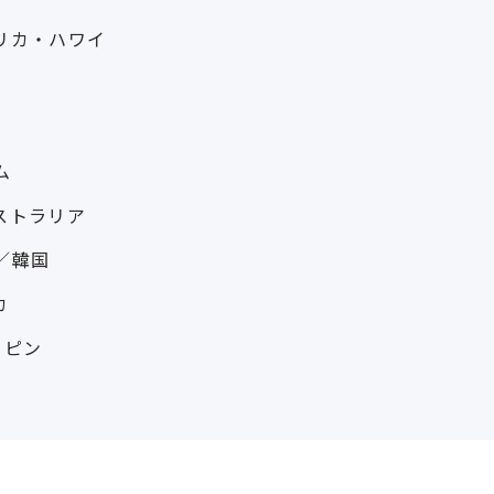
リカ・ハワイ
ム
ストラリア
／韓国
カ
リピン