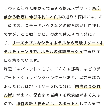
言わずと知れた那覇を代表する観光スポット！
県庁
前から牧志に伸びる約1マイル
の通りの両側には、お
土産物店、ステーキハウスなどの飲食店が目白押し
ですが、ここ数年はビルの建て替えや再開発によ
り、
リーズナブルなシティホテルから高級リゾートホ
テルチェーンまで、ホテルの建設ラッシュ
で再び注
目を集めています。
周辺にはパレットくもじ、てんぶす那覇、などのデ
パート・ショッピングセンターもあり、以前三越の
あったビルは地下１階～２階部分に「
国際通りのれ
ん街
」が出来、深夜まで営業する飲食店が多く入る
ので、
那覇の新「夜更かし」スポットと
して人気で