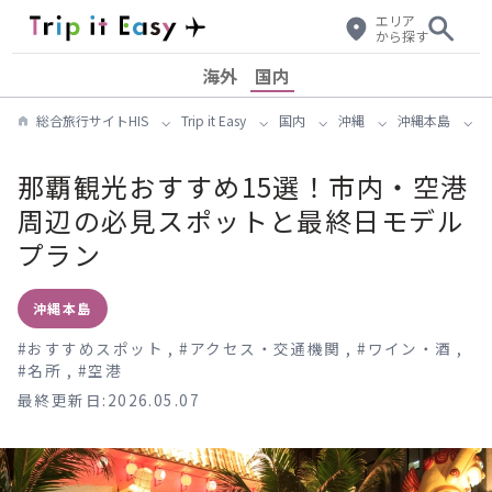
エリア
から探す
海外
国内
総合旅行サイトHIS
Trip it Easy
国内
沖縄
沖縄本島
那覇観光おすすめ15選！市内・空港
周辺の必見スポットと最終日モデル
プラン
沖縄本島
#
おすすめスポット
,
#
アクセス・交通機関
,
#
ワイン・酒
,
#
名所
,
#
空港
最終更新日:2026.05.07