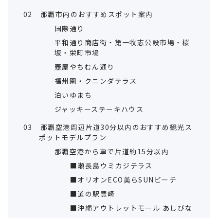
02
那覇市内のおすすめスポット案内
国際通り
平和通り商店街・第一牧志公設市場・桜
坂・栄町市場
壺屋やちむん通り
福州園・クニンダテラス
泊いゆまち
ジャッキーステーキハウス
03
那覇空港周辺片道30分以内のおすすめ観光ス
ポットモデルプラン
那覇空港から車で片道約15分以内
■瀬長島ウミカジテラス
■オリオンECO美らSUNビーチ
■道の駅豊崎
■沖縄アウトレットモール あしびな