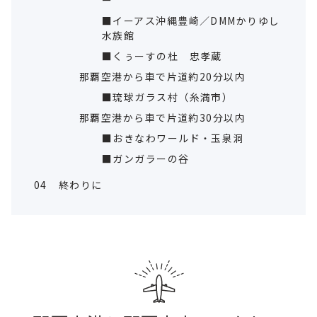
ー
■イーアス沖縄豊崎／DMMかりゆし
水族館
■くぅーすの杜 忠孝蔵
那覇空港から車で片道約20分以内
■琉球ガラス村（糸満市）
那覇空港から車で片道約30分以内
■おきなわワールド・玉泉洞
■ガンガラーの谷
04
終わりに