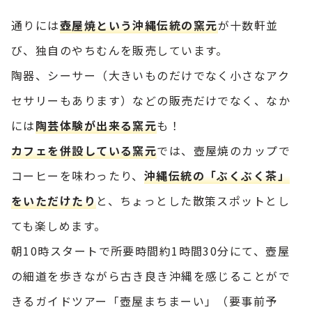
通りには
壺屋焼という沖縄伝統の窯元
が十数軒並
び、独自のやちむんを販売しています。
陶器、シーサー（大きいものだけでなく小さなアク
セサリーもあります）などの販売だけでなく、なか
には
陶芸体験が出来る窯元
も！
カフェを併設している窯元
では、壺屋焼のカップで
コーヒーを味わったり、
沖縄伝統の「ぶくぶく茶」
をいただけたり
と、ちょっとした散策スポットとし
ても楽しめます。
朝10時スタートで所要時間約1時間30分にて、壺屋
の細道を歩きながら古き良き沖縄を感じることがで
きるガイドツアー「壺屋まちまーい」（要事前予